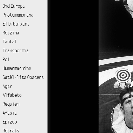
Dmd Europa
Protomembrana
El Dibuixant
Metzina
Tantal
Transpermia
Pol
Humanmachine
Satèl·lits Obscens
Agar
Alfabeto
Requiem
Afasia
Epizoo
Retrats