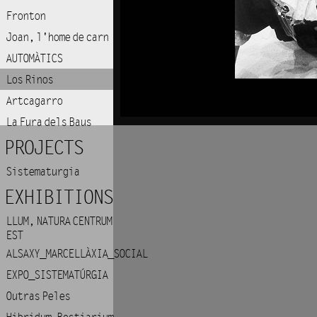
Fronton
Joan, l'home de carn
AUTOMÀTICS
Los Rinos
Artcagarro
La Fura dels Baus
PROJECTS
Sistematurgia
EXHIBITIONS
LLUM, NATURA CENTRUM
EST
ALSAXY_MARCELLÀXIA_SOCIAL
EXPO_SISTEMATÚRGIA
Outras Peles