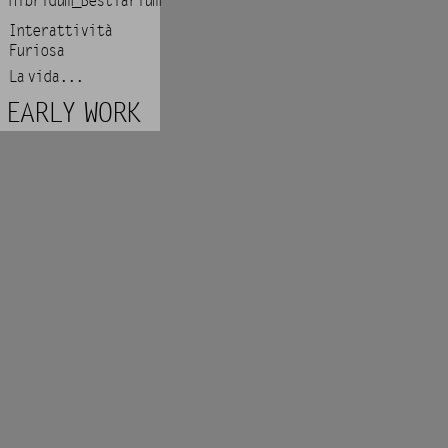
Hibridum_Bestiarium
Interattività
Furiosa
La vida...
EARLY WORK