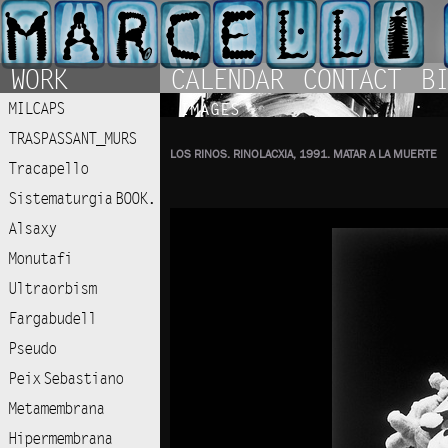
WORK
CALENDAR
CONTACT
BI
MILCAPS
IMAGES
TRASPASSANT_MURS
LOS RINOS. RINOLACXIA, 1991. MATAR A LA MUERTE
Tracapello
Sistematurgia BOOK.
Alsaxy
Monutafi
Ultraorbism
Fargabudell
Pseudo
Peix Sebastiano
Metamembrana
Hipermembrana