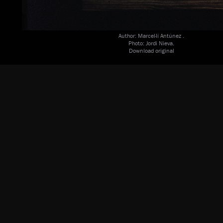
Author: Marcel·lí Antúnez .
Photo: Jordi Nieva.
Download original