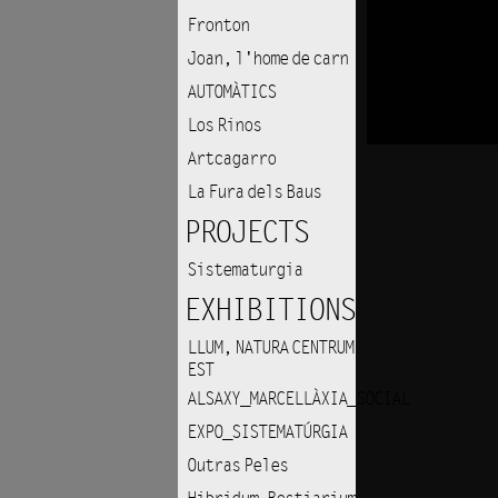
Fronton
Joan, l'home de carn
AUTOMÀTICS
Los Rinos
Artcagarro
La Fura dels Baus
PROJECTS
Sistematurgia
EXHIBITIONS
LLUM, NATURA CENTRUM
EST
ALSAXY_MARCELLÀXIA_SOCIAL
EXPO_SISTEMATÚRGIA
Outras Peles