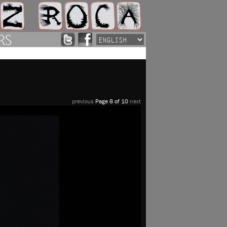
RS
previous
Page 8 of 10
next