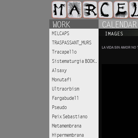
WORK
CALENDAR
MILCAPS
IMAGES
TRASPASSANT_MURS
LA VIDA SIN AMOR NO
Tracapello
Sistematurgia BOOK.
Alsaxy
Monutafi
Ultraorbism
Fargabudell
Pseudo
Peix Sebastiano
Metamembrana
Hipermembrana