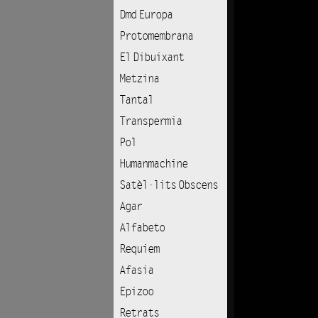
Dmd Europa
Protomembrana
El Dibuixant
Metzina
Tantal
Transpermia
Pol
Humanmachine
Satèl·lits Obscens
Agar
Alfabeto
Requiem
Afasia
Epizoo
Retrats