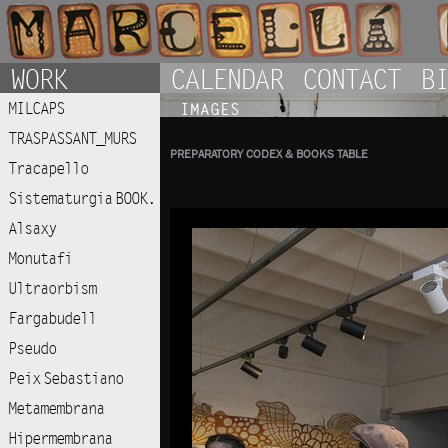
WORK
CALENDAR
CONTACT
BI
MILCAPS
IMAGES
TRASPASSANT_MURS
PREPARATORY CODEX & BOOKS TABLE
Tracapello
Sistematurgia BOOK.
Alsaxy
Monutafi
Ultraorbism
Fargabudell
Pseudo
Peix Sebastiano
Metamembrana
Hipermembrana