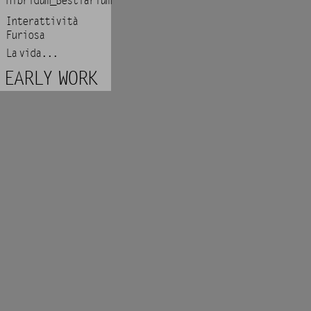
Hibridum_Bestiarium
Interattività
Furiosa
La vida...
EARLY WORK