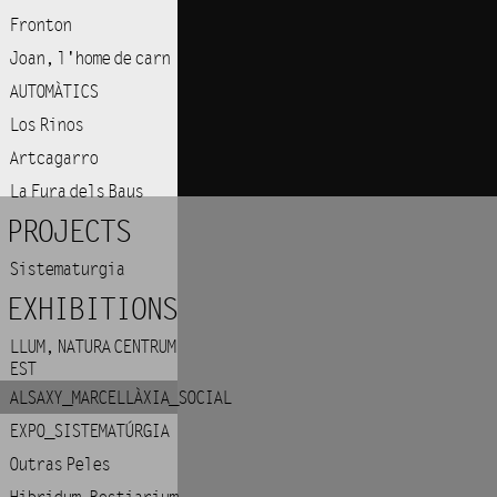
Fronton
Joan, l'home de carn
AUTOMÀTICS
Los Rinos
Artcagarro
La Fura dels Baus
PROJECTS
Sistematurgia
EXHIBITIONS
LLUM, NATURA CENTRUM
EST
ALSAXY_MARCELLÀXIA_SOCIAL
EXPO_SISTEMATÚRGIA
Outras Peles