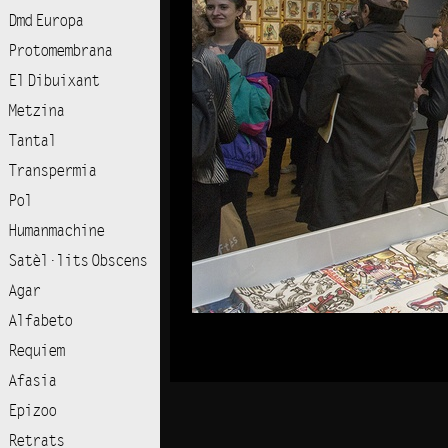
Dmd Europa
Protomembrana
El Dibuixant
Metzina
Tantal
Transpermia
Pol
Humanmachine
Satèl·lits Obscens
Agar
Alfabeto
Requiem
Afasia
Epizoo
Retrats