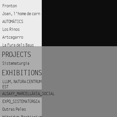
Fronton
Joan, l'home de carn
AUTOMÀTICS
Los Rinos
Artcagarro
La Fura dels Baus
PROJECTS
Sistematurgia
EXHIBITIONS
LLUM, NATURA CENTRUM
EST
ALSAXY_MARCELLÀXIA_SOCIAL
EXPO_SISTEMATÚRGIA
Outras Peles