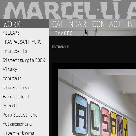
WORK
CALENDAR
CONTACT
BI
MILCAPS
IMAGES
TRASPASSANT_MURS
ENTRANCE
Tracapello
Sistematurgia BOOK.
Alsaxy
Monutafi
Ultraorbism
Fargabudell
Pseudo
Peix Sebastiano
Metamembrana
Hipermembrana