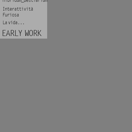
Hibridum_Bestiarium
Interattività
Furiosa
La vida...
EARLY WORK