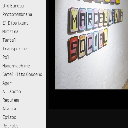
Dmd Europa
Protomembrana
El Dibuixant
Metzina
Tantal
Transpermia
Pol
Humanmachine
Satèl·lits Obscens
Agar
Alfabeto
Requiem
Afasia
Epizoo
Retrats